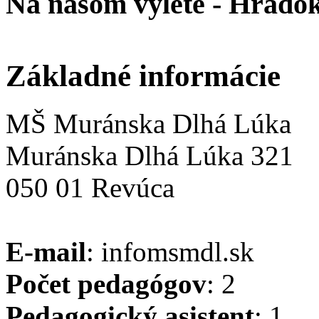
Na našom výlete - Hrádo
Základné informácie
MŠ Muránska Dlhá Lúka
Muránska Dlhá Lúka 321
050 01 Revúca
E-mail
: info
msmdl.sk
Počet pedagógov
: 2
Pedagogický asistent
: 1